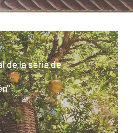
l de la serie de
én"