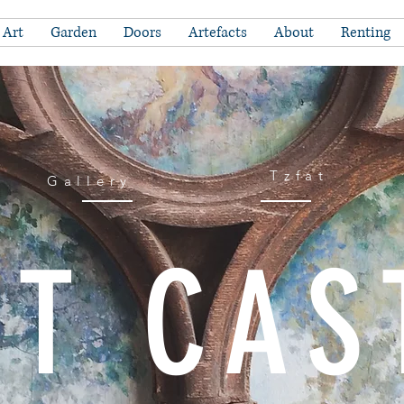
Art
Garden
Doors
Artefacts
About
Renting
Tzfat
Gallery
IT CAS