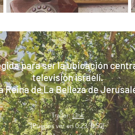
gida para ser la ubicación centra
televisión israelí.
a Reina de La Belleza de Jerusal
Trailer:
Link
[Puedes ver en 0:23, 0:50]