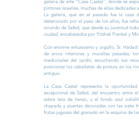
galería de arte “Casa Castel”, donde se expo
pintores israelíes, muchas de ellas dedicadas 
La galería, que en el pasado fue la casa d
deteriorado por el paso de los años, fue reh
oriundo de Safed, que desde su juventud trabaj
ciudad, encabezados por Yitzhak Frenkel y Mo
Con enorme entusiasmo y orgullo, Sr. Hadad l
de arcos interiores y murallas pesadas, t
medicinales del jardín, escuchando sus r
posicionar los caballetes de pintura en los r
antiguo.
La Casa Castel representa la oportunidad 
excepcional de Safed, del encuentro entre el 
sobre tela de lienzo, y el fondo azul cobá
chapada y puertas decoradas con las siete fr
frutas jugosas del granado en la esquina de las