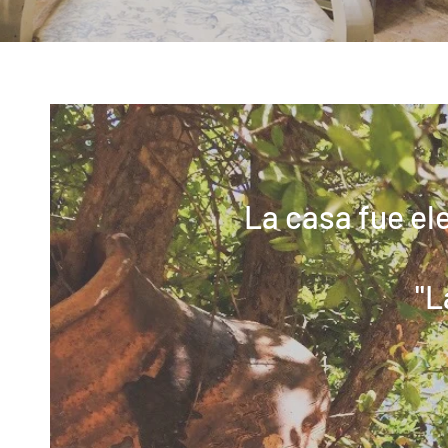
La casa fue ele
"L